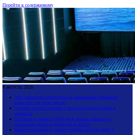
Перейти к содержимому
8 августа, 2026
JIM: пересадка микробиоты кишечника повышает
качество сна через месяц
Ученые связали климат с ростом плоскостопия и
сколиоза
Питание в первые 1000 дней жизни связали со
здоровьем мозга в пожилом возрасте
Малоподвижность ломает химию клеток даже у