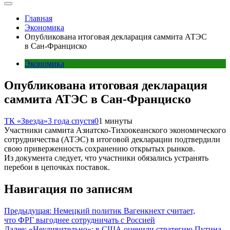
Главная
Экономика
Опубликована итоговая декларация саммита АТЭС
в Сан-Франциско
Экономика
Опубликована итоговая декларация
саммита АТЭС в Сан-Франциско
ТК «Звезда»
3 года спустя
0
1 минуты
Участники саммита Азиатско-Тихоокеанского экономического
сотрудничества (АТЭС) в итоговой декларации подтвердили
свою приверженность сохранению открытых рынков.
Из документа следует, что участники обязались устранять
перебои в цепочках поставок.
Навигация по записям
Предыдущая:
Немецкий политик Вагенкнехт считает,
что ФРГ выгоднее сотрудничать с Россией
Далее:
«Неудивительно»: в США оценили стратегию Путина