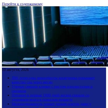
Перейти к содержимому
10 августа, 2026
JIM: пересадка микробиоты кишечника повышает
качество сна через месяц
Ученые связали климат с ростом плоскостопия и
сколиоза
Питание в первые 1000 дней жизни связали со
здоровьем мозга в пожилом возрасте
Малоподвижность ломает химию клеток даже у