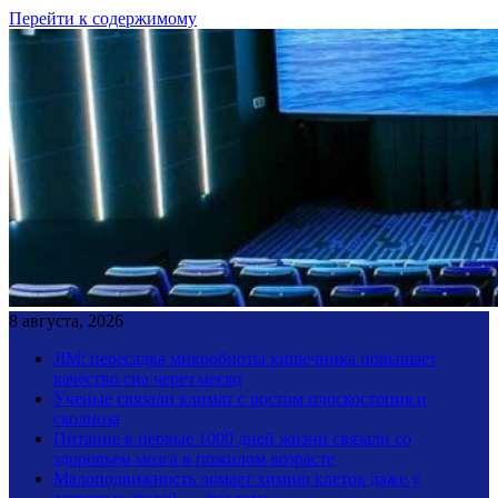
Перейти к содержимому
8 августа, 2026
JIM: пересадка микробиоты кишечника повышает
качество сна через месяц
Ученые связали климат с ростом плоскостопия и
сколиоза
Питание в первые 1000 дней жизни связали со
здоровьем мозга в пожилом возрасте
Малоподвижность ломает химию клеток даже у