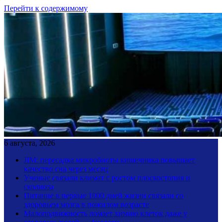
Перейти к содержимому
6 августа, 2026
JIM: пересадка микробиоты кишечника повышает
качество сна через месяц
Ученые связали климат с ростом плоскостопия и
сколиоза
Питание в первые 1000 дней жизни связали со
здоровьем мозга в пожилом возрасте
Малоподвижность ломает химию клеток даже у