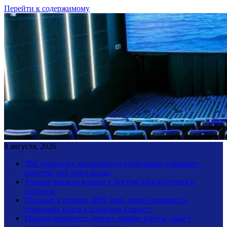
Перейти к содержимому
8 августа, 2026
JIM: пересадка микробиоты кишечника повышает
качество сна через месяц
Ученые связали климат с ростом плоскостопия и
сколиоза
Питание в первые 1000 дней жизни связали со
здоровьем мозга в пожилом возрасте
Малоподвижность ломает химию клеток даже у