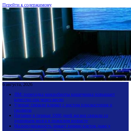
Перейти к содержимому
6 августа, 2026
JIM: пересадка микробиоты кишечника повышает
качество сна через месяц
Ученые связали климат с ростом плоскостопия и
сколиоза
Питание в первые 1000 дней жизни связали со
здоровьем мозга в пожилом возрасте
Малоподвижность ломает химию клеток даже у