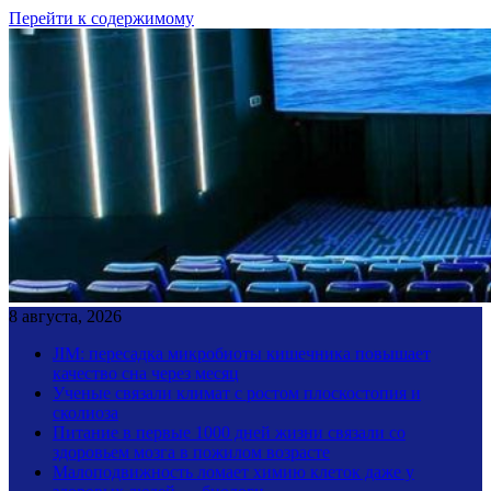
Перейти к содержимому
8 августа, 2026
JIM: пересадка микробиоты кишечника повышает
качество сна через месяц
Ученые связали климат с ростом плоскостопия и
сколиоза
Питание в первые 1000 дней жизни связали со
здоровьем мозга в пожилом возрасте
Малоподвижность ломает химию клеток даже у