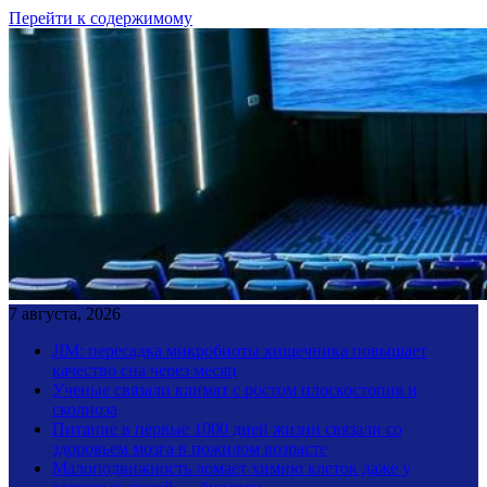
Перейти к содержимому
7 августа, 2026
JIM: пересадка микробиоты кишечника повышает
качество сна через месяц
Ученые связали климат с ростом плоскостопия и
сколиоза
Питание в первые 1000 дней жизни связали со
здоровьем мозга в пожилом возрасте
Малоподвижность ломает химию клеток даже у