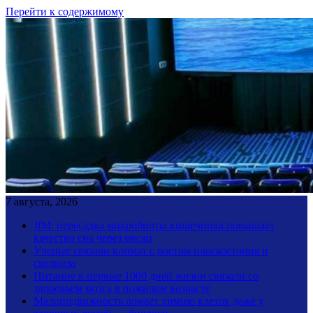
Перейти к содержимому
7 августа, 2026
JIM: пересадка микробиоты кишечника повышает
качество сна через месяц
Ученые связали климат с ростом плоскостопия и
сколиоза
Питание в первые 1000 дней жизни связали со
здоровьем мозга в пожилом возрасте
Малоподвижность ломает химию клеток даже у