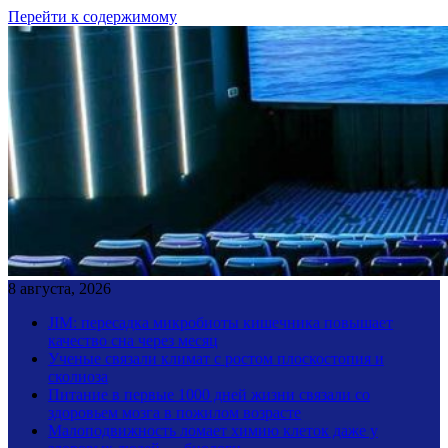
Перейти к содержимому
8 августа, 2026
JIM: пересадка микробиоты кишечника повышает
качество сна через месяц
Ученые связали климат с ростом плоскостопия и
сколиоза
Питание в первые 1000 дней жизни связали со
здоровьем мозга в пожилом возрасте
Малоподвижность ломает химию клеток даже у