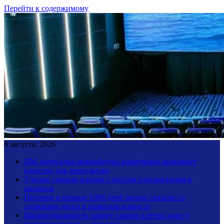
Перейти к содержимому
8 августа, 2026
JIM: пересадка микробиоты кишечника повышает
качество сна через месяц
Ученые связали климат с ростом плоскостопия и
сколиоза
Питание в первые 1000 дней жизни связали со
здоровьем мозга в пожилом возрасте
Малоподвижность ломает химию клеток даже у