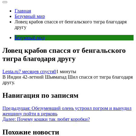
Главная
Безумный мир
Ловец крабов спасся от бенгальского тигра благодаря
другу
Безумный мир
Ловец крабов спасся от бенгальского
тигра благодаря другу
Lenta.ru
7 месяцев спустя
0
1 минуты
В Индии 42-летний Шьямапад Шил спасся от тигра благодаря
другу.
Навигация по записям
Предыдущая:
Обезумевший олень устроил погром и вынудил
женщину пойти в церковь
Далее:
Почему кошки так любят коробки?
Похожие новости