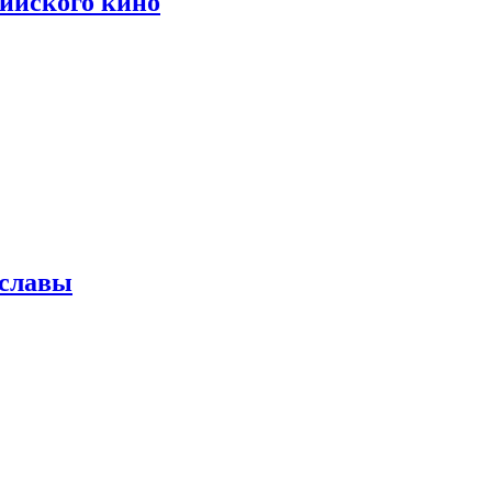
сийского кино
 славы