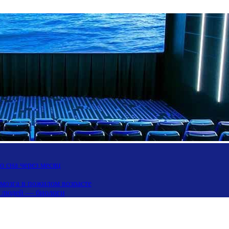
 сна через месяц
 мозга в пожилом возрасте
х людей — биологи