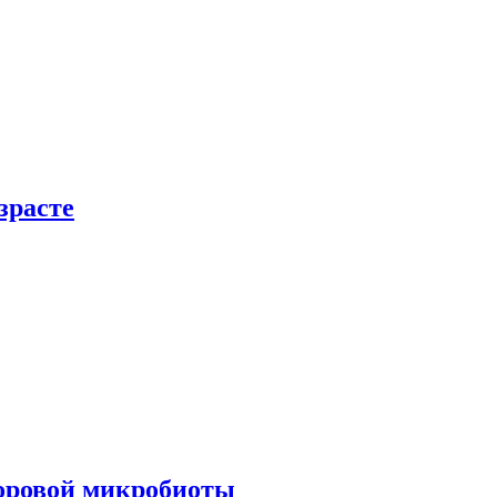
зрасте
доровой микробиоты