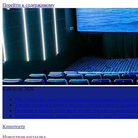
Перейти к содержимому
8 августа, 2026
JIM: пересадка микробиоты кишечника повышает качество
Ученые связали климат с ростом плоскостопия и сколиоза
Питание в первые 1000 дней жизни связали со здоровьем
Малоподвижность ломает химию клеток даже у здоровы
Кинотеатр
Новостная рассылка