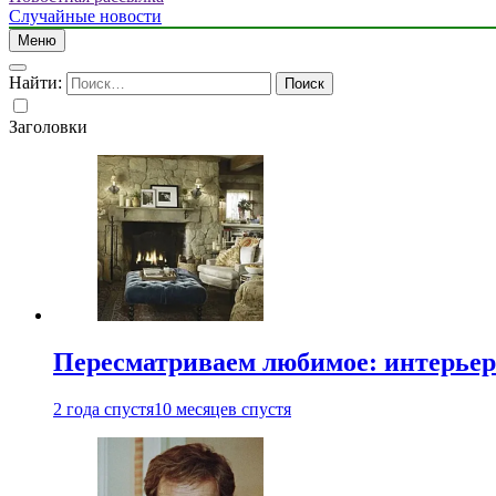
Случайные новости
Меню
Найти:
Заголовки
Пересматриваем любимое: интерьер
2 года спустя
10 месяцев спустя