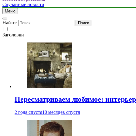
Случайные новости
Меню
Найти:
Заголовки
Пересматриваем любимое: интерьер
2 года спустя
10 месяцев спустя