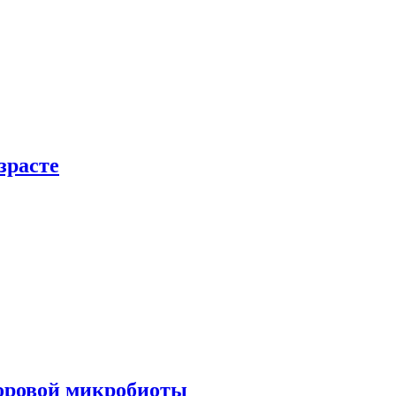
зрасте
доровой микробиоты