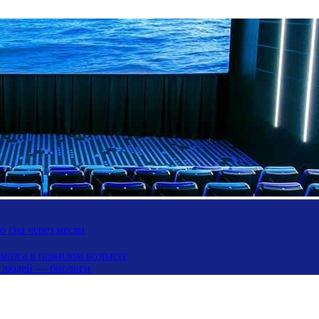
 сна через месяц
 мозга в пожилом возрасте
х людей — биологи