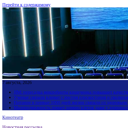
Перейти к содержимому
7 августа, 2026
JIM: пересадка микробиоты кишечника повышает качество
Ученые связали климат с ростом плоскостопия и сколиоза
Питание в первые 1000 дней жизни связали со здоровьем
Малоподвижность ломает химию клеток даже у здоровы
Кинотеатр
Новостная рассылка