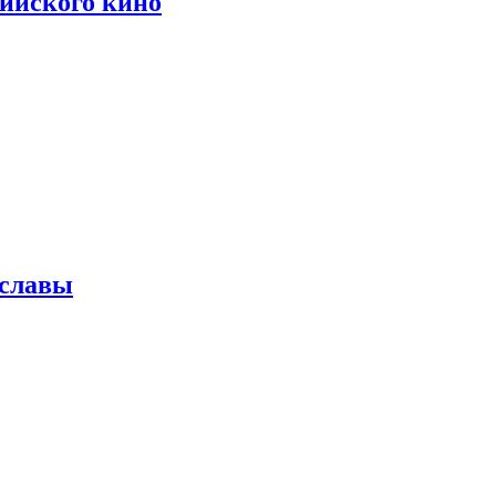
сийского кино
 славы