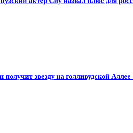
цузский актер Сиу назвал плюс для рос
 получит звезду на голливудской Аллее