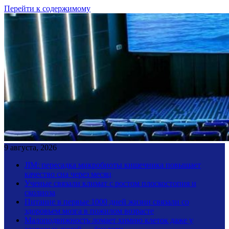
Перейти к содержимому
9 августа, 2026
JIM: пересадка микробиоты кишечника повышает
качество сна через месяц
Ученые связали климат с ростом плоскостопия и
сколиоза
Питание в первые 1000 дней жизни связали со
здоровьем мозга в пожилом возрасте
Малоподвижность ломает химию клеток даже у