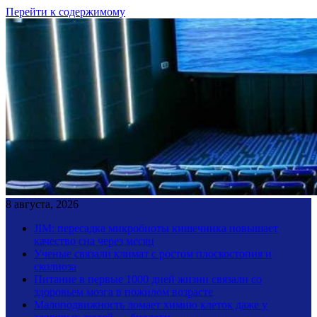
Перейти к содержимому
8 августа, 2026
JIM: пересадка микробиоты кишечника повышает
качество сна через месяц
Ученые связали климат с ростом плоскостопия и
сколиоза
Питание в первые 1000 дней жизни связали со
здоровьем мозга в пожилом возрасте
Малоподвижность ломает химию клеток даже у