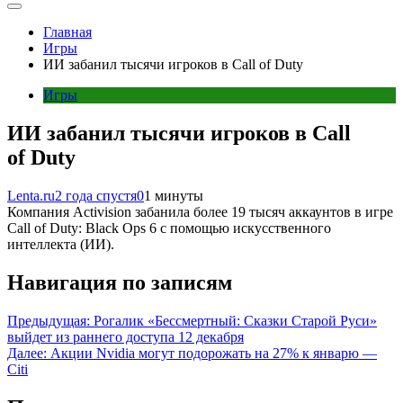
Главная
Игры
ИИ забанил тысячи игроков в Call of Duty
Игры
ИИ забанил тысячи игроков в Call
of Duty
Lenta.ru
2 года спустя
0
1 минуты
Компания Activision забанила более 19 тысяч аккаунтов в игре
Call of Duty: Black Ops 6 с помощью искусственного
интеллекта (ИИ).
Навигация по записям
Предыдущая:
Рогалик «Бессмертный: Сказки Старой Руси»
выйдет из раннего доступа 12 декабря
Далее:
Акции Nvidia могут подорожать на 27% к январю —
Citi