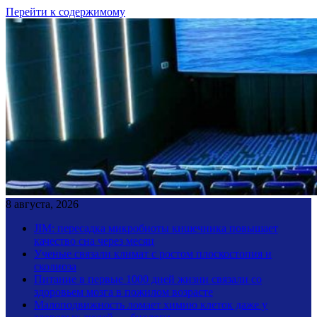
Перейти к содержимому
8 августа, 2026
JIM: пересадка микробиоты кишечника повышает
качество сна через месяц
Ученые связали климат с ростом плоскостопия и
сколиоза
Питание в первые 1000 дней жизни связали со
здоровьем мозга в пожилом возрасте
Малоподвижность ломает химию клеток даже у