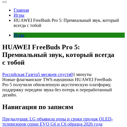
Главная
Игры
HUAWEI FreeBuds Pro 5: Премиальный звук, который
всегда с тобой
Игры
HUAWEI FreeBuds Pro 5:
Премиальный звук, который всегда
с тобой
Российская Газета
5 месяцев спустя
0
1 минуты
Новые флагманские TWS-наушники HUAWEI FreeBuds
Pro 5 получили обновленную акустическую платформу,
поддержку передачи звука без потерь и переработанный
дизайн.
Навигация по записям
Предыдущая:
LG объявила цены и сроки продаж OLED-
телевизоров серии EVO G6 и C6 образца 2026 года