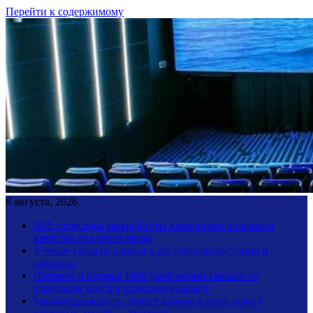
Перейти к содержимому
8 августа, 2026
JIM: пересадка микробиоты кишечника повышает
качество сна через месяц
Ученые связали климат с ростом плоскостопия и
сколиоза
Питание в первые 1000 дней жизни связали со
здоровьем мозга в пожилом возрасте
Малоподвижность ломает химию клеток даже у