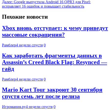
Далее:
Google выпустила Android 16 QPR3 для Pixel:
исправляет 16 ошибок и повышает стабильность
Похожие новости
Xbox вновь отступает: к чему приведут
массовые сокращения?
Рамблер
4 недели спустя
0
Как заработать фрагменты данных в
Assassin’s Creed Black Flag: Resynced —
гайд
Рамблер
4 недели спустя
0
Mario Kart Tour закроют 30 сентября
спустя семь лет после релиза
Игромания.ру
4 недели спустя
0