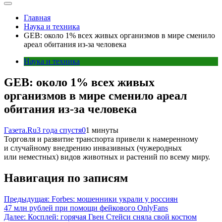
Главная
Наука и техника
GEB: около 1% всех живых организмов в мире сменило
ареал обитания из-за человека
Наука и техника
GEB: около 1% всех живых
организмов в мире сменило ареал
обитания из-за человека
Газета.Ru
3 года спустя
0
1 минуты
Торговля и развитие транспорта привели к намеренному
и случайному внедрению инвазивных (чужеродных
или неместных) видов животных и растений по всему миру.
Навигация по записям
Предыдущая:
Forbes: мошенники украли у россиян
47 млн рублей при помощи фейкового OnlyFans
Далее:
Косплей: горячая Гвен Стейси сняла свой костюм