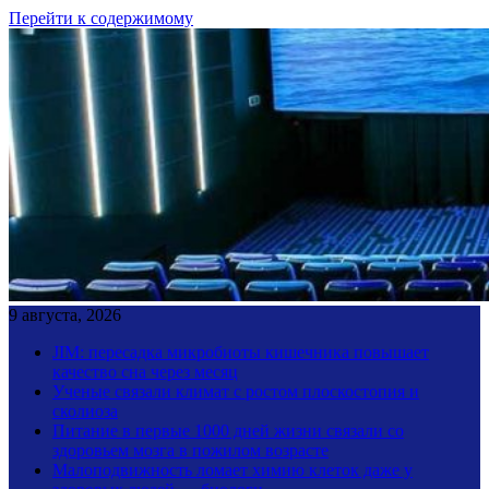
Перейти к содержимому
9 августа, 2026
JIM: пересадка микробиоты кишечника повышает
качество сна через месяц
Ученые связали климат с ростом плоскостопия и
сколиоза
Питание в первые 1000 дней жизни связали со
здоровьем мозга в пожилом возрасте
Малоподвижность ломает химию клеток даже у