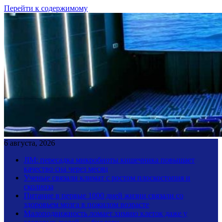
Перейти к содержимому
6 августа, 2026
JIM: пересадка микробиоты кишечника повышает
качество сна через месяц
Ученые связали климат с ростом плоскостопия и
сколиоза
Питание в первые 1000 дней жизни связали со
здоровьем мозга в пожилом возрасте
Малоподвижность ломает химию клеток даже у