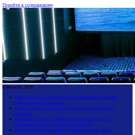
Перейти к содержимому
6 августа, 2026
JIM: пересадка микробиоты кишечника повышает
качество сна через месяц
Ученые связали климат с ростом плоскостопия и
сколиоза
Питание в первые 1000 дней жизни связали со
здоровьем мозга в пожилом возрасте
Малоподвижность ломает химию клеток даже у