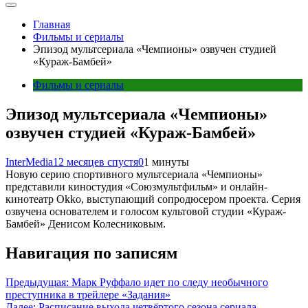
Главная
Фильмы и сериалы
Эпизод мультсериала «Чемпионы» озвучен студией
«Кураж-Бамбей»
Фильмы и сериалы
Эпизод мультсериала «Чемпионы»
озвучен студией «Кураж-Бамбей»
InterMedia
12 месяцев спустя
0
1 минуты
Новую серию спортивного мультсериала «Чемпионы»
представили киностудия «Союзмультфильм» и онлайн-
кинотеатр Okko, выступающий сопродюсером проекта. Серия
озвучена основателем и голосом культовой студии «Кураж-
Бамбей» Денисом Колесниковым.
Навигация по записям
Предыдущая:
Марк Руффало идет по следу необычного
преступника в трейлере «Задания»
Далее:
Расписание выхода четвёртого сезона сериала