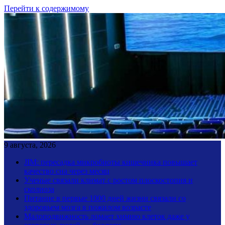
Перейти к содержимому
9 августа, 2026
JIM: пересадка микробиоты кишечника повышает
качество сна через месяц
Ученые связали климат с ростом плоскостопия и
сколиоза
Питание в первые 1000 дней жизни связали со
здоровьем мозга в пожилом возрасте
Малоподвижность ломает химию клеток даже у