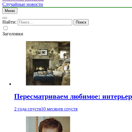
Случайные новости
Меню
Найти:
Заголовки
Пересматриваем любимое: интерьер
2 года спустя
10 месяцев спустя