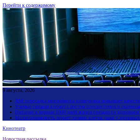
Перейти к содержимому
9 августа, 2026
JIM: пересадка микробиоты кишечника повышает качество
Ученые связали климат с ростом плоскостопия и сколиоза
Питание в первые 1000 дней жизни связали со здоровьем
Малоподвижность ломает химию клеток даже у здоровы
Кинотеатр
Новостная рассылка