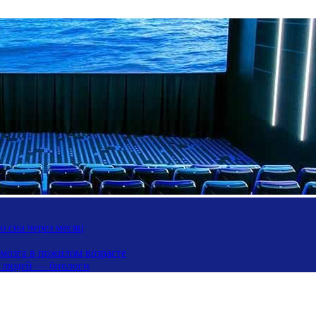
 сна через месяц
 мозга в пожилом возрасте
х людей — биологи