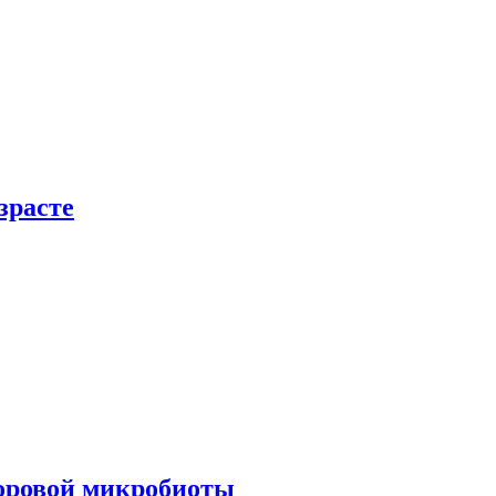
зрасте
доровой микробиоты