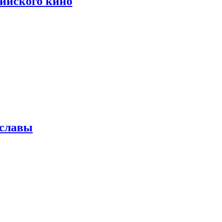
сийского кино
 славы