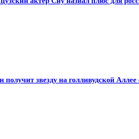
цузский актер Сиу назвал плюс для рос
 получит звезду на голливудской Аллее