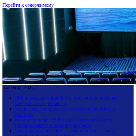
Перейти к содержимому
6 августа, 2026
JIM: пересадка микробиоты кишечника повышает
качество сна через месяц
Ученые связали климат с ростом плоскостопия и
сколиоза
Питание в первые 1000 дней жизни связали со
здоровьем мозга в пожилом возрасте
Малоподвижность ломает химию клеток даже у