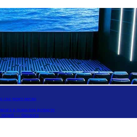
 сна через месяц
 мозга в пожилом возрасте
х людей — биологи