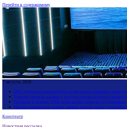
Перейти к содержимому
7 августа, 2026
JIM: пересадка микробиоты кишечника повышает качество
Ученые связали климат с ростом плоскостопия и сколиоза
Питание в первые 1000 дней жизни связали со здоровьем
Малоподвижность ломает химию клеток даже у здоровы
Кинотеатр
Новостная рассылка