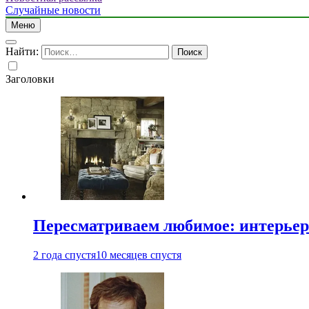
Случайные новости
Меню
Найти:
Заголовки
Пересматриваем любимое: интерьер
2 года спустя
10 месяцев спустя