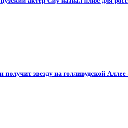
цузский актер Сиу назвал плюс для рос
 получит звезду на голливудской Аллее