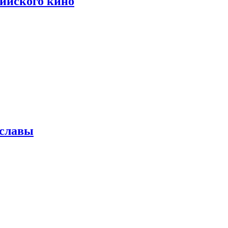
сийского кино
 славы