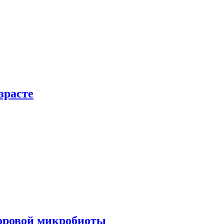
зрасте
доровой микробиоты