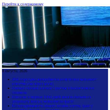
Перейти к содержимому
8 августа, 2026
JIM: пересадка микробиоты кишечника повышает
качество сна через месяц
Ученые связали климат с ростом плоскостопия и
сколиоза
Питание в первые 1000 дней жизни связали со
здоровьем мозга в пожилом возрасте
Малоподвижность ломает химию клеток даже у