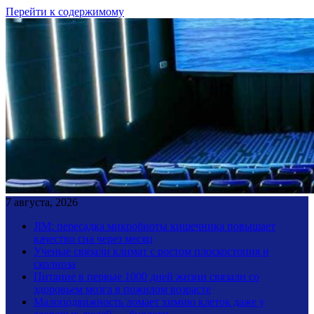
Перейти к содержимому
7 августа, 2026
JIM: пересадка микробиоты кишечника повышает
качество сна через месяц
Ученые связали климат с ростом плоскостопия и
сколиоза
Питание в первые 1000 дней жизни связали со
здоровьем мозга в пожилом возрасте
Малоподвижность ломает химию клеток даже у