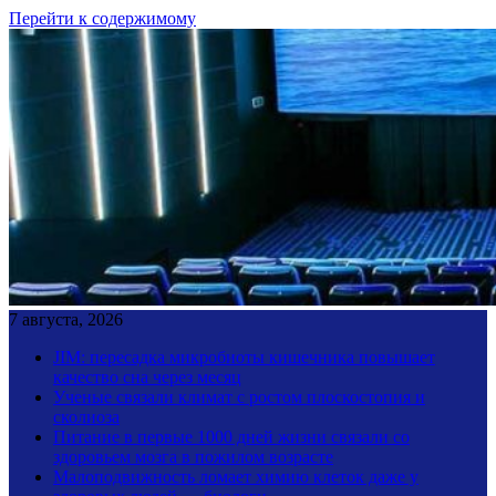
Перейти к содержимому
7 августа, 2026
JIM: пересадка микробиоты кишечника повышает
качество сна через месяц
Ученые связали климат с ростом плоскостопия и
сколиоза
Питание в первые 1000 дней жизни связали со
здоровьем мозга в пожилом возрасте
Малоподвижность ломает химию клеток даже у