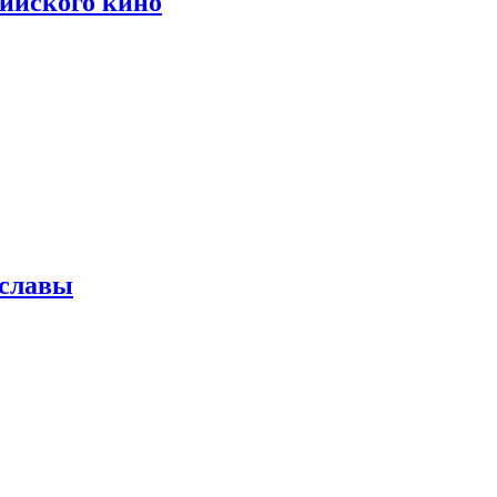
сийского кино
 славы