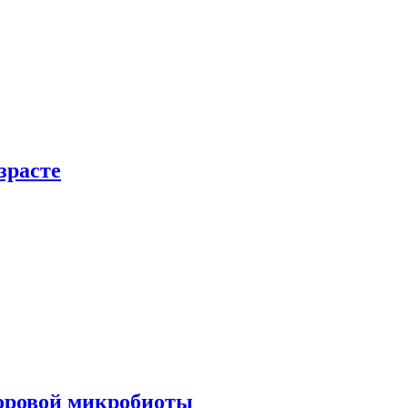
зрасте
доровой микробиоты