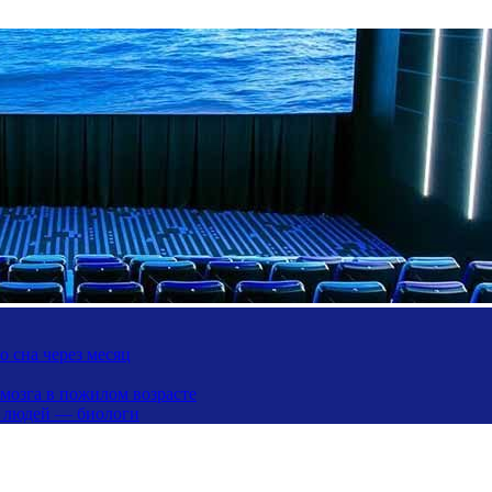
 сна через месяц
 мозга в пожилом возрасте
х людей — биологи