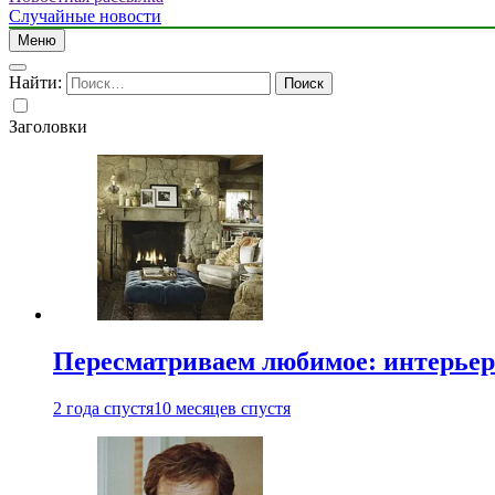
Случайные новости
Меню
Найти:
Заголовки
Пересматриваем любимое: интерьер
2 года спустя
10 месяцев спустя