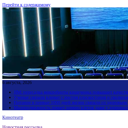
Перейти к содержимому
6 августа, 2026
JIM: пересадка микробиоты кишечника повышает качество
Ученые связали климат с ростом плоскостопия и сколиоза
Питание в первые 1000 дней жизни связали со здоровьем
Малоподвижность ломает химию клеток даже у здоровы
Кинотеатр
Новостная рассылка