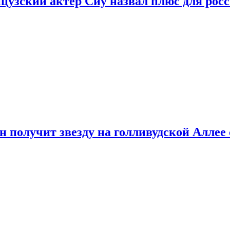
цузский актер Сиу назвал плюс для рос
 получит звезду на голливудской Аллее