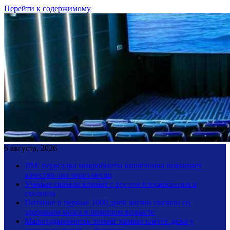
Перейти к содержимому
6 августа, 2026
JIM: пересадка микробиоты кишечника повышает
качество сна через месяц
Ученые связали климат с ростом плоскостопия и
сколиоза
Питание в первые 1000 дней жизни связали со
здоровьем мозга в пожилом возрасте
Малоподвижность ломает химию клеток даже у