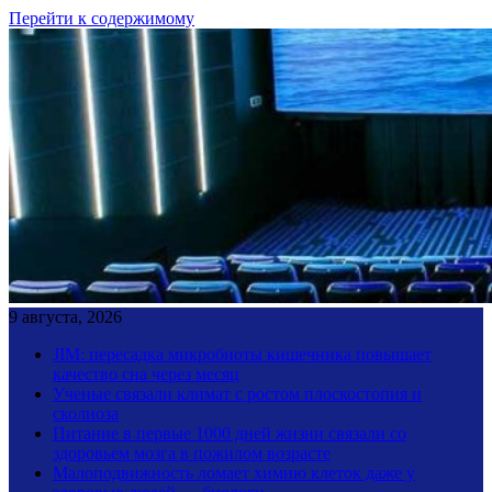
Перейти к содержимому
9 августа, 2026
JIM: пересадка микробиоты кишечника повышает
качество сна через месяц
Ученые связали климат с ростом плоскостопия и
сколиоза
Питание в первые 1000 дней жизни связали со
здоровьем мозга в пожилом возрасте
Малоподвижность ломает химию клеток даже у