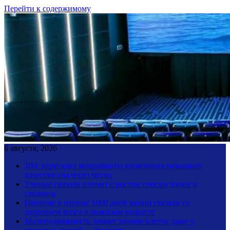
Перейти к содержимому
6 августа, 2026
JIM: пересадка микробиоты кишечника повышает
качество сна через месяц
Ученые связали климат с ростом плоскостопия и
сколиоза
Питание в первые 1000 дней жизни связали со
здоровьем мозга в пожилом возрасте
Малоподвижность ломает химию клеток даже у