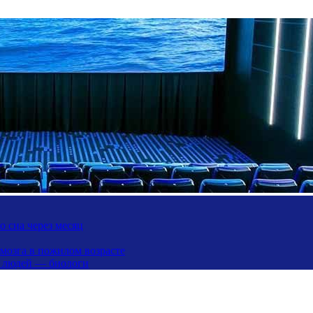
 сна через месяц
 мозга в пожилом возрасте
х людей — биологи