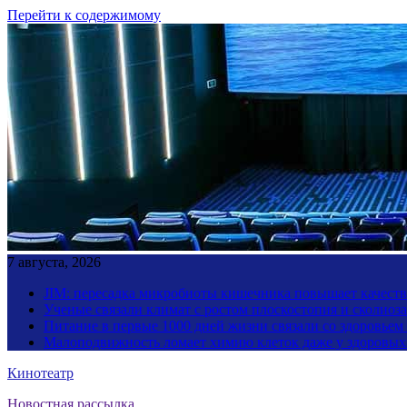
Перейти к содержимому
7 августа, 2026
JIM: пересадка микробиоты кишечника повышает качество
Ученые связали климат с ростом плоскостопия и сколиоза
Питание в первые 1000 дней жизни связали со здоровьем
Малоподвижность ломает химию клеток даже у здоровы
Кинотеатр
Новостная рассылка