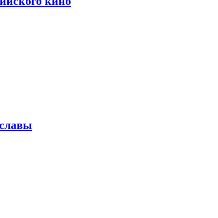
сийского кино
 славы