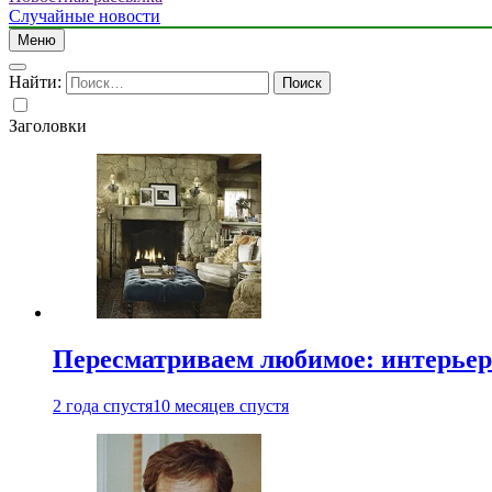
Случайные новости
Меню
Найти:
Заголовки
Пересматриваем любимое: интерьер
2 года спустя
10 месяцев спустя