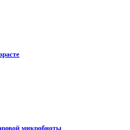
зрасте
доровой микробиоты