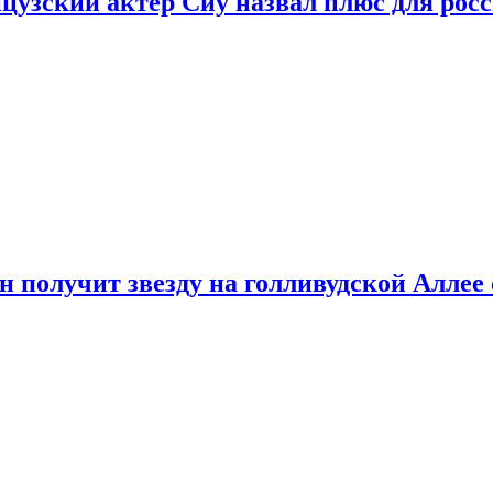
цузский актер Сиу назвал плюс для рос
 получит звезду на голливудской Аллее