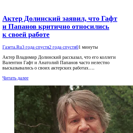
Актер Долинский заявил, что Гафт
и Папанов критично относились
к своей работе
Газета.Ru
3 года спустя
2 года спустя
0
1 минуты
Актер Владимир Долинский рассказал, что его коллеги
Валентин Гафт и Анатолий Папанов часто нелестно
высказывались о своих актерских работах….
Читать далее