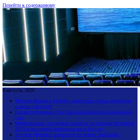
Перейти к содержимому
6 августа, 2026
Модное фиаско в Fortnite: некоторые скины запретили
в зонах для детей
Парам подсказали способы разнообразить привычный
секс
Мобилизация: последние новости на сегодня 18 ноября
2023 о частичной мобилизации в России
Эксперт Яушева: психологи не решат проблемы