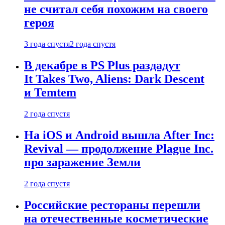
не считал себя похожим на своего
героя
3 года спустя
2 года спустя
В декабре в PS Plus раздадут
It Takes Two, Aliens: Dark Descent
и Temtem
2 года спустя
На iOS и Android вышла After Inc:
Revival — продолжение Plague Inc.
про заражение Земли
2 года спустя
Российские рестораны перешли
на отечественные косметические