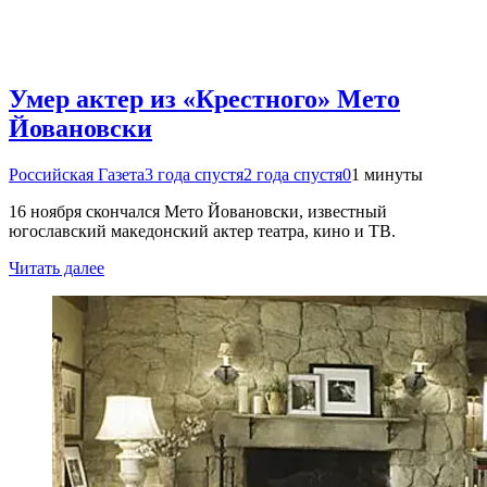
Умер актер из «Крестного» Мето
Йовановски
Российская Газета
3 года спустя
2 года спустя
0
1 минуты
16 ноября скончался Мето Йовановски, известный
югославский македонский актер театра, кино и ТВ.
Читать далее