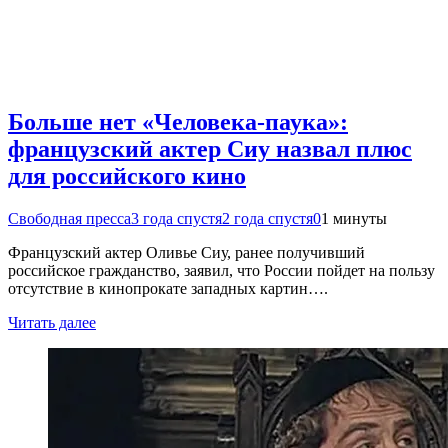
Больше нет «Человека-паука»:
французский актер Сиу назвал плюс
для российского кино
Свободная пресса
3 года спустя
2 года спустя
0
1 минуты
Французский актер Оливье Сиу, ранее получивший
российское гражданство, заявил, что России пойдет на пользу
отсутствие в кинопрокате западных картин….
Читать далее