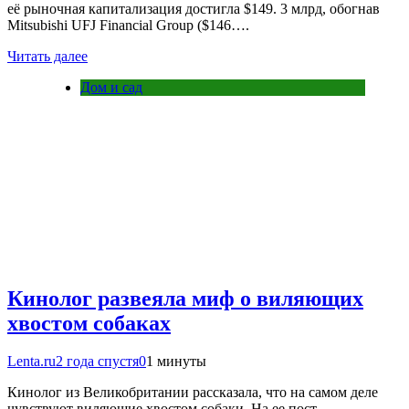
её рыночная капитализация достигла $149. 3 млрд, обогнав
Mitsubishi UFJ Financial Group ($146….
Читать далее
Дом и сад
Кинолог развеяла миф о виляющих
хвостом собаках
Lenta.ru
2 года спустя
0
1 минуты
Кинолог из Великобритании рассказала, что на самом деле
чувствуют виляющие хвостом собаки. На ее пост